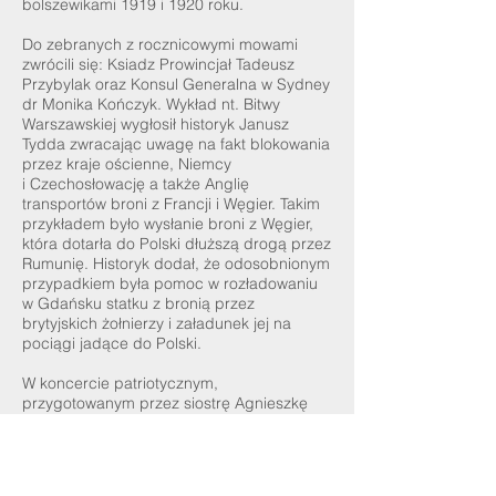
bolszewikami 1919 i 1920 roku.
Do zebranych z rocznicowymi mowami
zwrócili się: Ksiadz Prowincjał Tadeusz
Przybylak oraz Konsul Generalna w Sydney
dr Monika Kończyk. Wykład nt. Bitwy
Warszawskiej wygłosił historyk Janusz
Tydda zwracając uwagę na fakt blokowania
przez kraje ościenne, Niemcy
i Czechosłowację a także Anglię
transportów broni z Francji i Węgier. Takim
przykładem było wysłanie broni z Węgier,
która dotarła do Polski dłuższą drogą przez
Rumunię. Historyk dodał, że odosobnionym
przypadkiem była pomoc w rozładowaniu
w Gdańsku statku z bronią przez
brytyjskich żołnierzy i załadunek jej na
pociągi jadące do Polski.
W koncercie patriotycznym,
przygotowanym przez siostrę Agnieszkę
Misiak i Bożenę Szymańską, wystąpiły
dzieci z Polskiej Szkoły Sobotniej w
Marayong oraz artyści: Bożena Szymańska,
Małgorzata Żak i Wiesław Rogoliński.