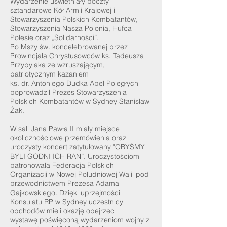
Wydarzenie uświetniały poczty
sztandarowe Kół Armii Krajowej i
Stowarzyszenia Polskich Kombatantów,
Stowarzyszenia Nasza Polonia, Hufca
Polesie oraz „Solidarności”.
Po Mszy św. koncelebrowanej przez
Prowincjała Chrystusowców ks. Tadeusza
Przybylaka ze wzruszającym,
patriotycznym kazaniem
ks. dr. Antoniego Dudka Apel Poległych
poprowadził Prezes Stowarzyszenia
Polskich Kombatantów w Sydney Stanisław
Żak.
W sali Jana Pawła II miały miejsce
okolicznościowe przemówienia oraz
uroczysty koncert zatytułowany "OBYŚMY
BYLI GODNI ICH RAN”. Uroczystościom
patronowała Federacja Polskich
Organizacji w Nowej Południowej Walii pod
przewodnictwem Prezesa Adama
Gajkowskiego. Dzięki uprzejmości
Konsulatu RP w Sydney uczestnicy
obchodów mieli okazję obejrzec
wystawę poświęconą wydarzeniom wojny z